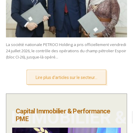
La société nationale PETROCI Holding a pris officiellement vendredi
24 juillet 2026, le contrôle des opérations du champ pétrolier Espoir
(bloc CI-26), jusque-là opéré...
Lire plus d'articles sur le secteur...
IMMOBILIER &
Capital Immobilier & Performance
PME