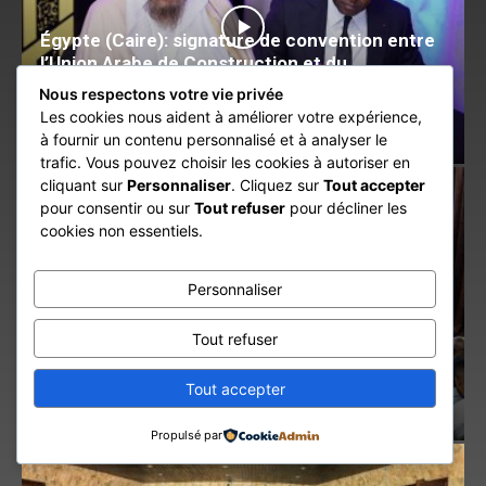
Égypte (Caire): signature de convention entre
l’Union Arabe de Construction et du
Développement Immobilier et la Chambre des
Nous respectons votre vie privée
promoteurs immobiliers de Côte d’Ivoire
Les cookies nous aident à améliorer votre expérience,
août 1, 2026
Entreprises & Secteurs
à fournir un contenu personnalisé et à analyser le
trafic. Vous pouvez choisir les cookies à autoriser en
cliquant sur
Personnaliser
. Cliquez sur
Tout accepter
pour consentir ou sur
Tout refuser
pour décliner les
cookies non essentiels.
Personnaliser
Tout refuser
La BCEAO présente son rapport annuel 2025
et met en avant ses priorités
Tout accepter
juillet 23, 2026
Toutes les actualités
Propulsé par