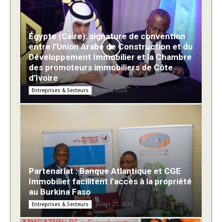
Égypte (Caire): signature de convention
entre l’Union Arabe de Construction et du
Développement Immobilier et la Chambre
des promoteurs immobiliers de Côte
d’Ivoire
août 1, 2026
Entreprises & Secteurs
Partenariat : Banque Atlantique et CGE
Immobilier facilitent l’accès à la propriété
au Burkina Faso
juillet 27, 2026
Entreprises & Secteurs