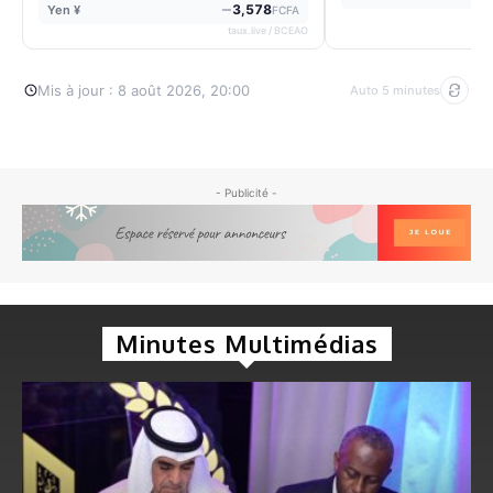
3,578
Yen ¥
FCFA
taux.live / BCEAO
Mis à jour : 8 août 2026, 20:00
Auto 5 minutes
- Publicité -
Minutes Multimédias